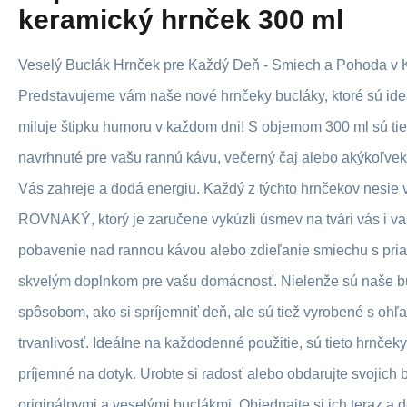
keramický hrnček 300 ml
Veselý Buclák Hrnček pre Každý Deň - Smiech a Pohoda v
Predstavujeme vám naše nové hrnčeky bucláky, ktoré sú ide
miluje štipku humoru v každom dni! S objemom 300 ml sú tie
navrhnuté pre vašu rannú kávu, večerný čaj alebo akýkoľvek
Vás zahreje a dodá energiu. Každý z týchto hrnčekov nesie
ROVNAKÝ, ktorý je zaručene vykúzli úsmev na tvári vás i vaš
pobavenie nad rannou kávou alebo zdieľanie smiechu s priat
skvelým doplnkom pre vašu domácnosť. Nielenže sú naše b
spôsobom, ako si spríjemniť deň, ale sú tiež vyrobené s ohľ
trvanlivosť. Ideálne na každodenné použitie, sú tieto hrnček
príjemné na dotyk. Urobte si radosť alebo obdarujte svojich b
originálnymi a veselými buclákmi. Objednajte si ich teraz a 