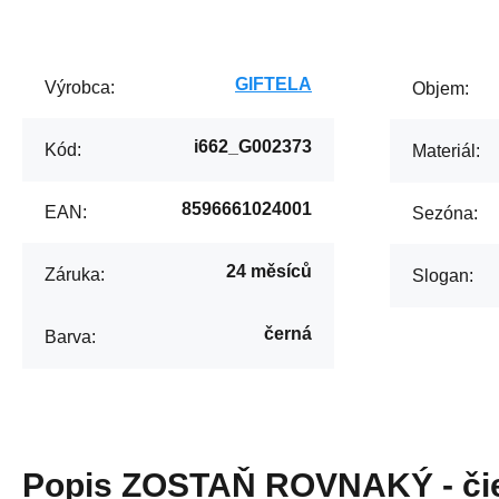
GIFTELA
Výrobca:
Objem:
i662_G002373
Kód:
Materiál:
8596661024001
EAN:
Sezóna:
24 měsíců
Záruka:
Slogan:
černá
Barva:
Popis
ZOSTAŇ ROVNAKÝ - či