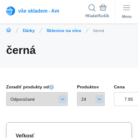
vše skladem - Am
Hľadať
Menu
Dárky
Sklenice na víno
černá
černá
Zoradiť produkty od
Produktov
Cena
Veľkosť