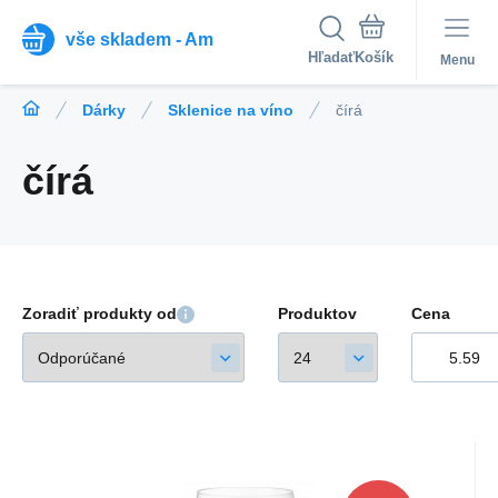
vše skladem - Am
Hľadať
Menu
Dárky
Sklenice na víno
čírá
čírá
Zoradiť produkty od
Produktov
Cena
Kód dod.:
EAN:
Kód:
8596661018147
i662_G001799
8596661005628