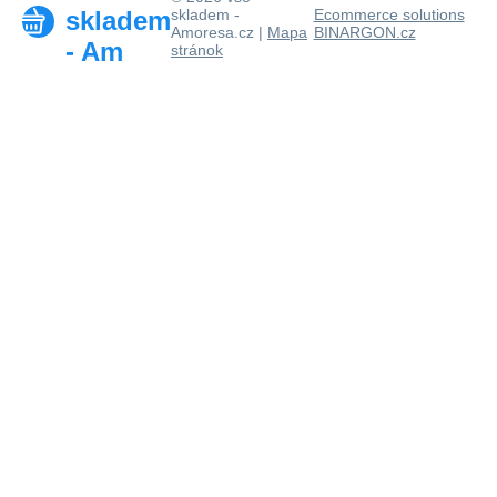
skladem
skladem -
Ecommerce solutions
Amoresa.cz |
Mapa
BINARGON.cz
- Am
stránok