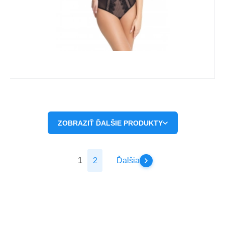
ZOBRAZIŤ ĎALŠIE PRODUKTY
1
2
Ďalšia