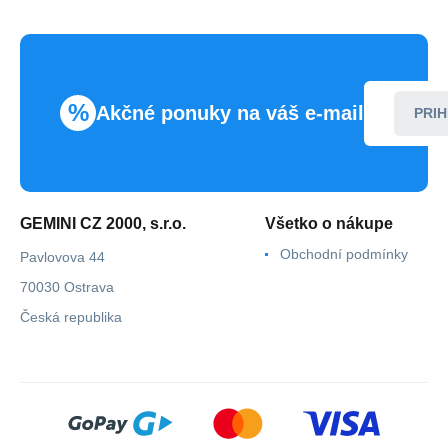
%
Akčné ponuky na váš e-mail
PRIH
GEMINI CZ 2000, s.r.o.
Všetko o nákupe
Obchodní podmínky
Pavlovova 44
70030 Ostrava
Česká republika