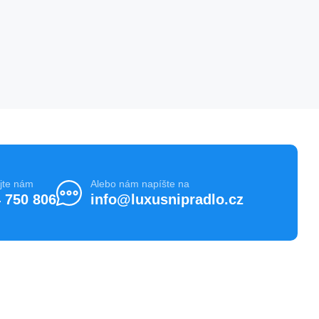
jte nám
Alebo nám napíšte na
 750 806
info@luxusnipradlo.cz