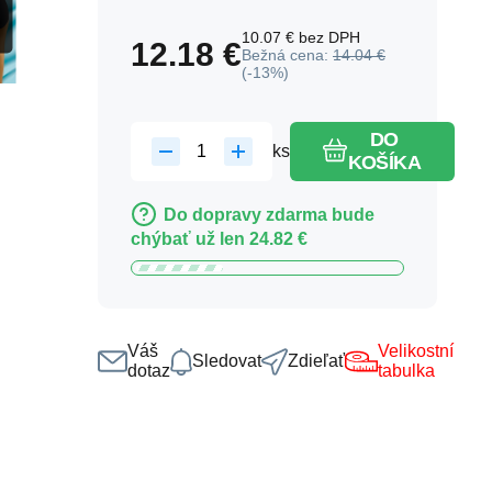
10.07
€
bez DPH
12.18
€
Bežná cena:
14.04
€
(-
13
%)
DO
ks
KOŠÍKA
Do dopravy zdarma bude
chýbať už len
24.82
€
Váš
Velikostní
Sledovat
Zdieľať
dotaz
tabulka