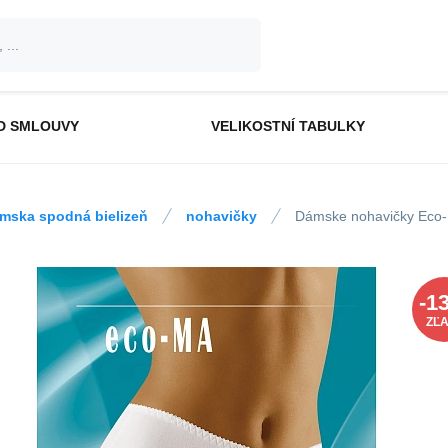
D SMLOUVY
VELIKOSTNÍ TABULKY
mska spodná bielizeň
nohavičky
Dámske nohavičky Eco-
-
1
ZĽ