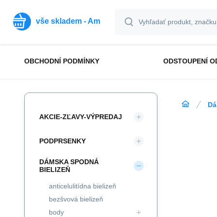
vše skladem - Am
OBCHODNÍ PODMÍNKY
ODSTOUPENÍ O
Dá
AKCIE-ZĽAVY-VÝPREDAJ
PODPRSENKY
DÁMSKA SPODNÁ
BIELIZEŇ
anticelulitídna bielizeň
bezšvová bielizeň
body