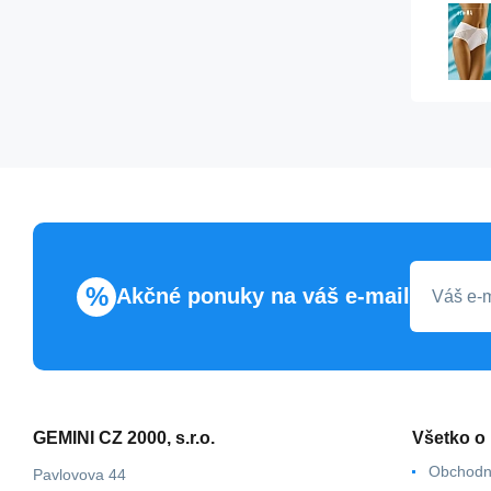
%
Akčné ponuky na váš e-mail
GEMINI CZ 2000, s.r.o.
Všetko o
Obchodn
Pavlovova 44