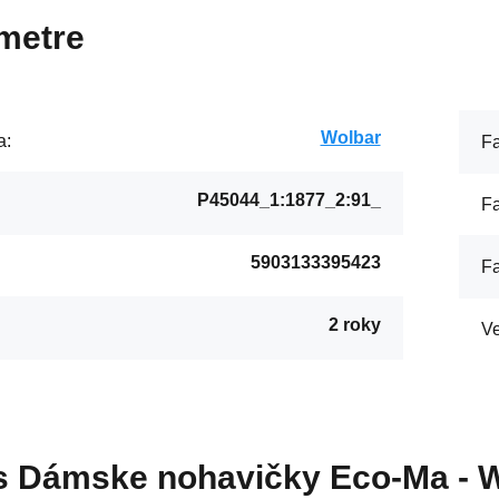
metre
Wolbar
a:
Fa
P45044_1:1877_2:91_
Fa
5903133395423
Fa
2 roky
:
Ve
s
Dámske nohavičky Eco-Ma - 