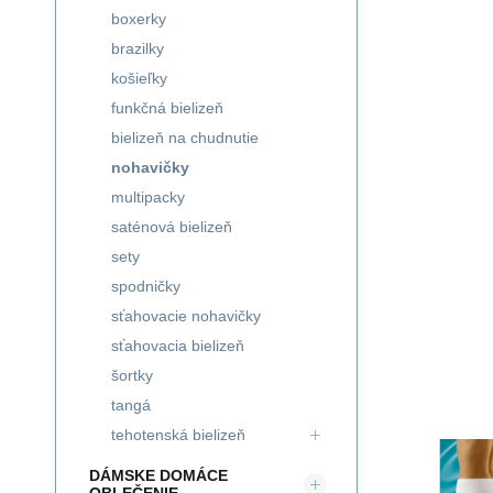
boxerky
brazilky
košieľky
funkčná bielizeň
bielizeň na chudnutie
nohavičky
multipacky
saténová bielizeň
sety
spodničky
sťahovacie nohavičky
sťahovacia bielizeň
šortky
tangá
tehotenská bielizeň
DÁMSKE DOMÁCE