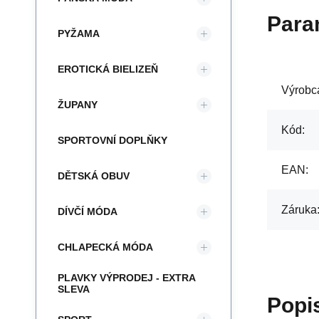
Para
PYŽAMA
EROTICKÁ BIELIZEŇ
Výrobc
ŽUPANY
Kód:
SPORTOVNÍ DOPLŇKY
EAN:
DĚTSKÁ OBUV
Záruka
DÍVČÍ MÓDA
CHLAPECKÁ MÓDA
PLAVKY VÝPRODEJ - EXTRA
SLEVA
Popi