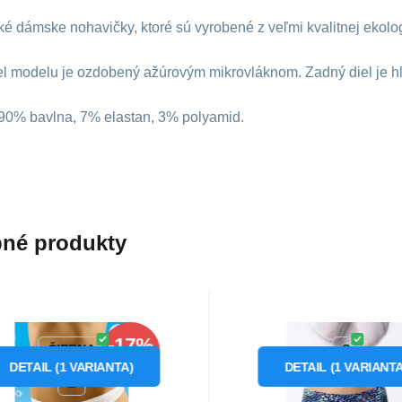
é dámske nohavičky, ktoré sú vyrobené z veľmi kvalitnej ekolog
el modelu je ozdobený ažúrovým mikrovláknom. Zadný diel je hl
 90% bavlna, 7% elastan, 3% polyamid.
né produkty
Kód:
P17722
Kód dod.:
Kód:
P69671
94511
Skladom
1
ks
Skladom
2
ks
Julimex
-17%
6.63
€
10.33
€
od
od
7.96
€
Záruka
2 roky
Záruka
2 roky
mske tangá Simple -
Dámske nohavič
ČIERNA
S
ZĽAVA
Wolbar
Illusion Classic
DETAIL
(
1
VARIANTA
)
DETAIL
(
1
VARIANT
erne nohavičky na
Dámske nohavičky klasi
L
Julimex
lodenné nosenie z pohodlnej
strihu- zdobené farebnou