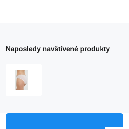
Naposledy navštívené produkty
Dámske
nohavičky
QF6817E
100
biela
-
Calvin
Klein