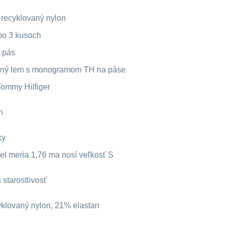
 recyklovaný nylon
 po 3 kusoch
ý pás
šný lem s monogramom TH na páse
Tommy Hilfiger
h
ky
el meria 1,76 ma nosí veľkosť S
 starostlivosť
yklovaný nylon, 21% elastan