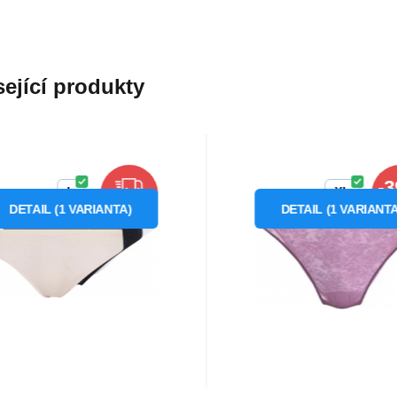
ející produkty
Kód dod.:
Kód:
UW0UW052840VR
P69658
Kód dod.:
Kód:
UW0UW05176
P69656
Skladom
1
ks
Skladom
1
ks
my Hilfiger
-
40.70
€
20.17
€
od
od
33.30
Záruka
2 roky
Dámske nohavičky
Dámske nohavič
L
XL
ZDARMA
Z
3Pack UW0UW05284
UW0UW05176 T19 
DETAIL
(
1
VARIANTA
)
DETAIL
(
1
VARIANT
mske nohavičky od značky
Ponorte sa do luxusu a
0VR čierne/biele/zv.
ružové - Tomm
my Hilfiger- klasická strih-
vycibreného štýlu s našim
ružové - Tommy
Hilfiger
astický pás s nápisom TH-
dámskymi nohavičkami 
Hilfiger
Obľúbený
Porovnať
Obľúbený
Porovnať
hodné trojb
Hilfiger v krásnej žiar