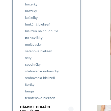
boxerky
brazilky
košieľky
funkčná bielizeň
bielizeň na chudnutie
nohavičky
multipacky
saténová bielizeň
sety
spodničky
sťahovacie nohavičky
sťahovacia bielizeň
šortky
tangá
tehotenská bielizeň
DÁMSKE DOMÁCE