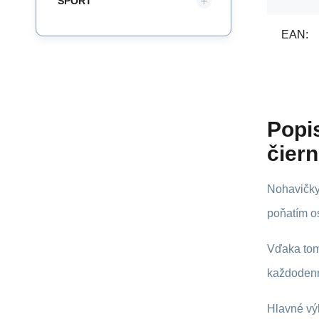
SPORT
EAN:
Popi
čiern
Nohavičky
poňatím o
Vďaka tom
každodenn
Hlavné vý